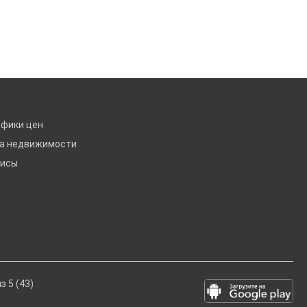
афики цен
ка недвижимости
висы
з 5 (43)