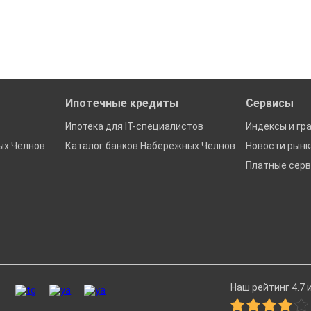
да это будет нужно'
ках в Набережных Челнах
Ипотечные кредиты
Сервисы
Ипотека для IT-специалистов
Индексы и гр
ых Челнов
Каталог банков Набережных Челнов
Новости рын
Платные сер
Наш рейтинг 4.7 и