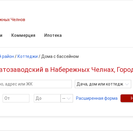
жных Челнов
и
Коммерция
Ипотека
й район
/
Коттеджи
/
Дома с бассейном
втозаводский в Набережных Челнах, Гор
Дача, дом или коттедж
--
Расширенная форма