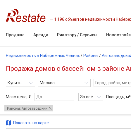
1 196 объектов недвижимости Набере
Продажа
Аренда
Риэлтору / Сервисы
Новостройк
Недвижимость в Набережных Челнах
/
Районы
/
Автозаводски
Продажа домов с бассейном в районе А
Купить
Москва
Макс цена, ₽
За всё
Площадь,
м²
Районы: Автозаводский
Показать на карте