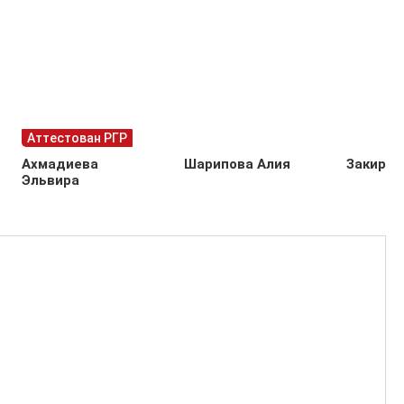
Аттестован РГР
Ахмадиева
Шарипова Алия
Закиров
Эльвира