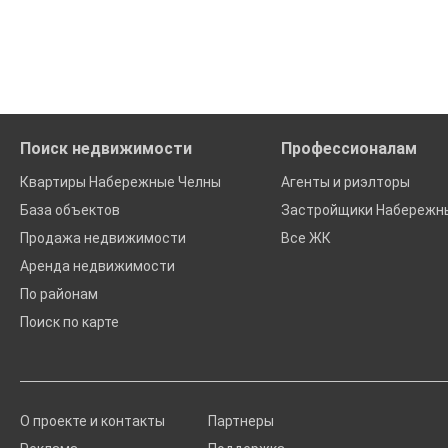
'Сохраните результаты поиска и возвращайтесь к нему, ког
Удобный поиск, есть подписка на новые объявления
Помогаем с подбором выгодных ипотечных программ в бан
Поиск недвижимости
Профессионалам
Квартиры Набережные Челны
Агенты и риэлторы
База объектов
Застройщики Набережн
Продажа недвижимости
Все ЖК
Аренда недвижимости
По районам
Поиск по карте
О проекте и контакты
Партнеры