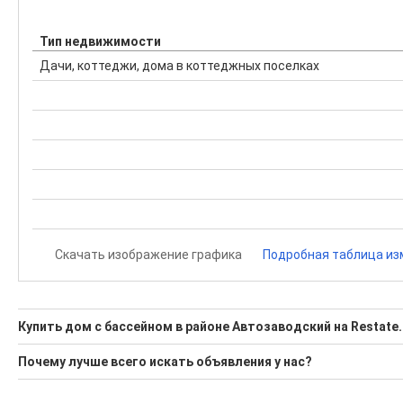
Тип недвижимости
Дачи, коттеджи, дома в коттеджных поселках
Скачать изображение графика
Подробная таблица из
Купить дом с бассейном в районе Автозаводский на Restate.
Поможем Купить дом с бассейном в районе Автозаводский
Почему лучше всего искать объявления у нас?
Воспользуйтесь нашим поиском по новостройкам, для под
Все объявления проверены и проходят строгую модераци