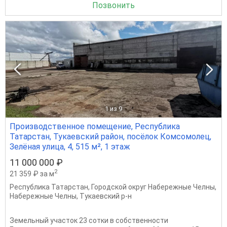
Позвонить
1
из 9
Производственное помещение, Республика
Татарстан, Тукаевский район, посёлок Комсомолец,
Зелёная улица, 4, 515 м², 1 этаж
11 000 000 ₽
2
21 359 ₽ за м
Республика Татарстан
,
Городской округ Набережные Челны
,
Набережные Челны
,
Тукаевский р-н
Земельный участок 23 сотки в собственности