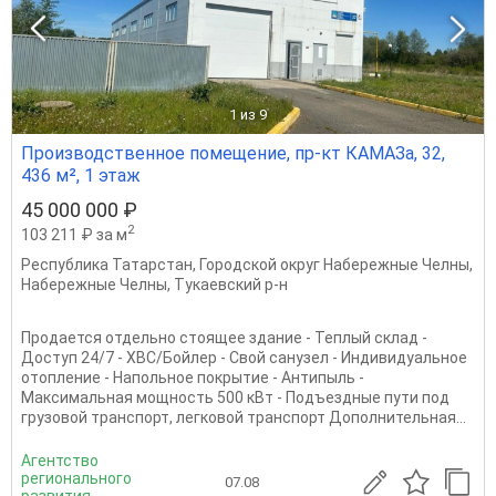
1
из 9
Производственное помещение, пр-кт КАМАЗа, 32,
436 м², 1 этаж
45 000 000 ₽
2
103 211 ₽ за м
Республика Татарстан
,
Городской округ Набережные Челны
,
Набережные Челны
,
Тукаевский р-н
Продается отдельно стоящее здание - Теплый склад -
Доступ 24/7 - ХВС/Бойлер - Свой санузел - Индивидуальное
отопление - Напольное покрытие - Антипыль -
Максимальная мощность 500 кВт - Подъездные пути под
грузовой транспорт, легковой транспорт Дополнительная...
Агентство
регионального
07.08
развития