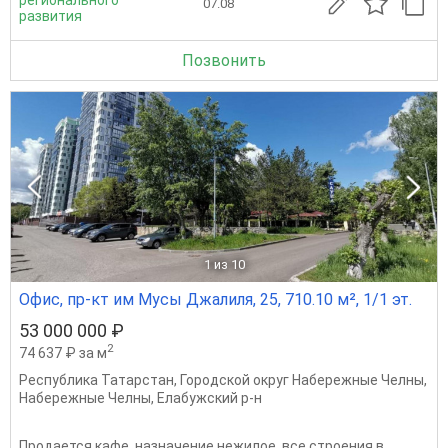
07.08
развития
Позвонить
1
из 10
Офис, пр-кт им Мусы Джалиля, 25, 710.10 м², 1/1 эт.
53 000 000 ₽
2
74 637 ₽ за м
Республика Татарстан
,
Городской округ Набережные Челны
,
Набережные Челны
,
Елабужский р-н
Продается кафе, назначение нежилое, все строения в