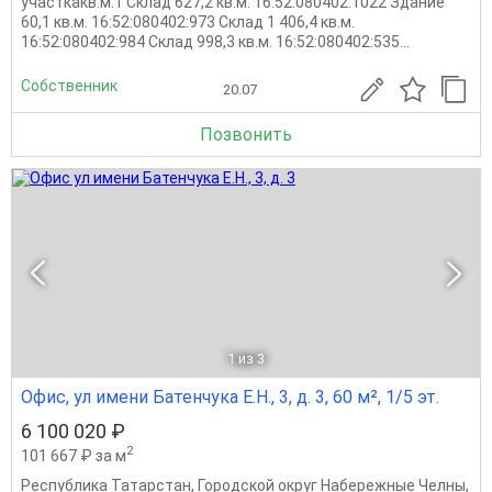
участкaкв.м.1 Склад 627,2 кв.м. 16:52:080402:1022 Здание
60,1 кв.м. 16:52:080402:973 Cклaд 1 406,4 кв.м.
16:52:080402:984 Склaд 998,3 кв.м. 16:52:080402:535...
Собственник
20.07
Позвонить
1
из 3
Офис, ул имени Батенчука Е.Н., 3, д. 3, 60 м², 1/5 эт.
6 100 020 ₽
2
101 667 ₽ за м
Республика Татарстан
,
Городской округ Набережные Челны
,