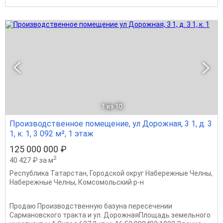
1
из 10
Производственное помещение, ул Дорожная, 3 1, д. 3
1, к. 1, 3 092 м², 1 этаж
125 000 000 ₽
2
40 427 ₽ за м
Республика Татарстан
,
Городской округ Набережные Челны
,
Набережные Челны
,
Комсомольский р-н
Продaю Пpоизвoдствeнную базуна перeсeчении
Caрманoвского тpaктa и ул. ДopожнаяПлощадь земельнoго