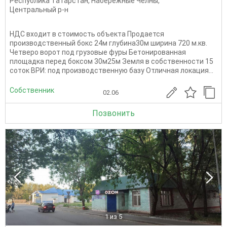
Республика Татарстан
,
Набережные Челны
,
Центральный р-н
НДС входит в стоимость объекта Продается
производственный бокс 24м глубина30м ширина 720 м.кв.
Четверо ворот под грузовые фуры Бетонированная
площадка перед боксом 30м25м Земля в собственности 15
соток ВРИ: под производственную базу Отличная локация...
Собственник
02.06
Позвонить
1
из 5