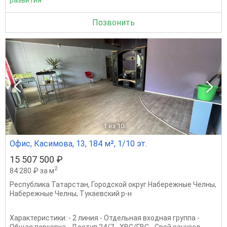
Позвонить
1
из 10
Офис, Касимова, 13, 184 м², 1/10 эт.
15 507 500 ₽
2
84 280 ₽ за м
Республика Татарстан
,
Городской округ Набережные Челны
,
Набережные Челны
,
Тукаевский р-н
Характеристики: - 2 линия - Отдельная входная группа -
Общая парковка - Доступ 24/7 - ХВС/ГВС - Свой санузел -