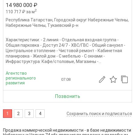
14 980 000 ₽
2
110 717 ₽ за м
Республика Татарстан
,
Городской округ Набережные Челны
,
Набережные Челны
,
Тукаевский р-н
Характеристики: - 2 линия - Отдельная входная группа -
Общая парковка - Доступ 24/7 - ХВС/ГВС - Общий санузел -
Центральное отопление - Чистовой ремонт - Кабинетная
планировка - Жилой дом - С мебелью - С окнами -
Инфраструктура: Кафе/столовые, Магазины -...
Агентство
регионального
07.08
развития
Позвонить
1
2
3
4
Сохранить поиск и подписаться
Продажа коммерческой недвижимости - в базе недвижимости