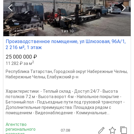
1
из 10
Производственное помещение, ул Шлюзовая, 96А/1,
2 216 м², 1 этаж
25 000 000 ₽
2
11 282 ₽ за м
Республика Татарстан
,
Городской округ Набережные Челны
,
Набережные Челны
,
Елабужский р-н
Характеристики: - Теплый склад - Доступ 24/7 - Высота
потолков 7.2 м - Высота ворот 4 м - Напольное покрытие -
Бетонный пол - Подъездные пути под грузовой транспорт -
Дополнительные преимущества: Площадка рядом с
помещением - Видеонаблюдение - Коммунальные...
Агентство
регионального
07.08
развития