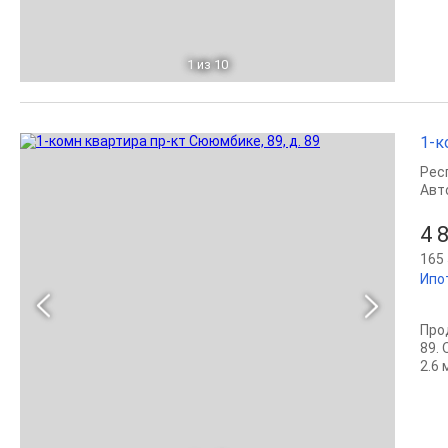
1
из 10
1-к
Рес
Авт
4 
165 
Ипо
Про
89.
2.6 