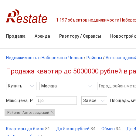
1 197 объектов недвижимости Набере
Продажа
Аренда
Риэлтору / Сервисы
Новостройк
Недвижимость в Набережных Челнах
/
Районы
/
Автозаводски
Продажа квартир до 5000000 рублей в 
Купить
Москва
Макс цена, ₽
За всё
Площадь,
м²
Районы: Автозаводский
Квартиры до 6 млн
81
До 5 млн рублей
34
Обмен
34
До 4