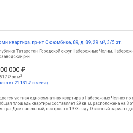
омн квартира, пр-кт Сююмбике, 89, д. 89, 29 м², 3/5 эт.
публика Татарстан
,
Городской округ Набережные Челны
,
Набереж
озаводский р-н
800 000 ₽
2
517 ₽ за м
тека от 21 181 ₽ в месяц
дается уютная однокомнатная квартира в Набережных Челнах по 
 Общая площадь квартиры составляет 29 кв. м, расположена на 3 э
метра. Дом панельный, построен в 1978 году. Отличный вариант для