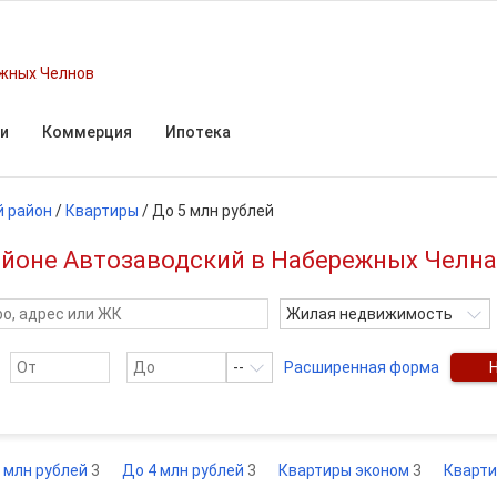
жных Челнов
и
Коммерция
Ипотека
й район
/
Квартиры
/
До 5 млн рублей
районе Автозаводский в Набережных Челна
Жилая недвижимость
--
Расширенная форма
 млн рублей
3
До 4 млн рублей
3
Квартиры эконом
3
Кварти