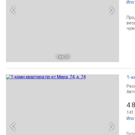
Ипо
Про
вес
чуж
1
из 10
1-к
Рес
Авт
4 
141 
Ипо
Гот