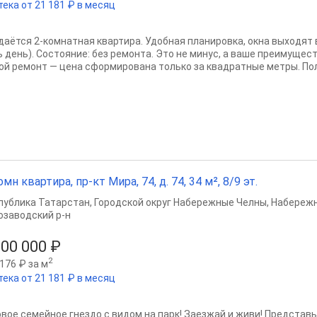
тека от 21 181 ₽ в месяц
даётся 2-комнатная квартира. Удобная планировка, окна выходят 
ь день). Состояние: без ремонта. Это не минус, а ваше преимущес
ой ремонт — цена сформирована только за квадратные метры. Пол
омн квартира, пр-кт Мира, 74, д. 74, 34 м², 8/9 эт.
публика Татарстан
,
Городской округ Набережные Челны
,
Набереж
озаводский р-н
800 000 ₽
2
176 ₽ за м
тека от 21 181 ₽ в месяц
овое семейное гнездо с видом на парк! Заезжай и живи! Представь