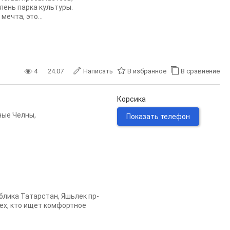
лень парка культуры.
ечта, это...
4
24.07
Написать
В избранное
В сравнение
Корсика
ные Челны
,
Показать телефон
блика Татарстан, Яшьлек пр-
тех, кто ищет комфортное