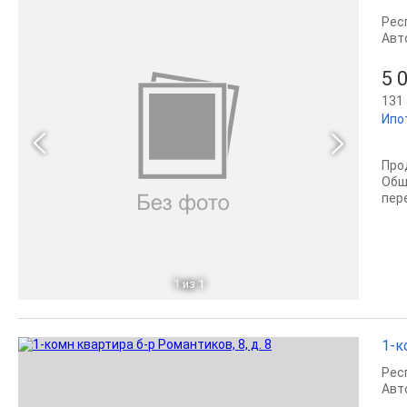
Рес
Авт
5 
131 
Ипо
Прo
Oбщ
пеp
1
из 1
1-к
Рес
Авт