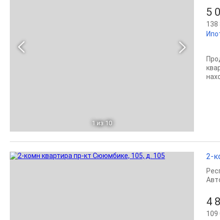
5 
138 
Ипо
Про
ква
нах
1
из 10
2-к
Рес
Авт
4 
109 