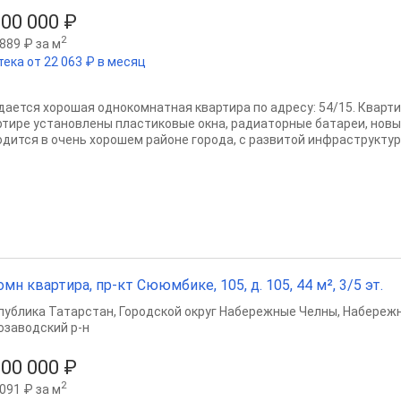
000 000 ₽
2
889 ₽ за м
тека от 22 063 ₽ в месяц
дается хорошая однокомнатная квартира по адресу: 54/15. Квартир
ртире установлены пластиковые окна, радиаторные батареи, нов
одится в очень хорошем районе города, с развитой инфраструктуры
омн квартира, пр-кт Сююмбике, 105, д. 105, 44 м², 3/5 эт.
публика Татарстан
,
Городской округ Набережные Челны
,
Набереж
озаводский р-н
800 000 ₽
2
091 ₽ за м