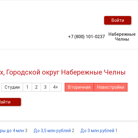
Войти
Набережные
+7 (800) 101-0237
Челны
х, Городской округ Набережные Челны
Студии
1
2
3
4+
Вторичная
Новостройки
Найти
ры до 4 млн
3
До 3,5 млн рублей
2
До 3 млн рублей
1