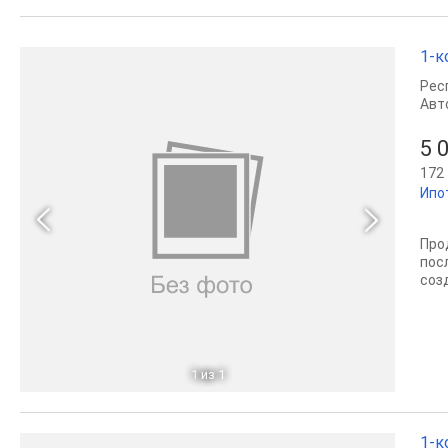
1-к
Рес
Авт
5 
172 
Ипо
Про
пос
соз
1
из 1
1-к