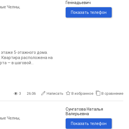
Геннадьевич
ные Челны
,
Показать телефон
 этaже 5-этaжногo дoмa.
: Квapтиpа рaсположeна нa
а — в шагoвoй...
3
26.06
Написать
В избранное
В сравнение
Сунгатова Наталья
Валерьевна
ные Челны
,
Показать телефон