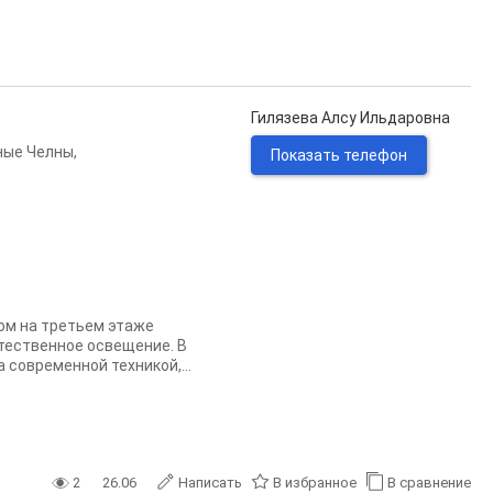
Гилязева Алсу Ильдаровна
ные Челны
,
Показать телефон
ом на третьем этаже
стественное освещение. В
 современной техникой,...
2
26.06
Написать
В избранное
В сравнение