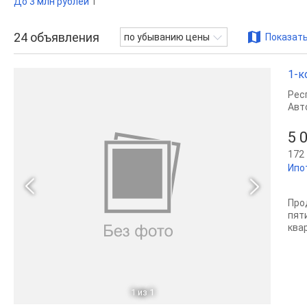
До 3 млн рублей
1
24
объявления
по убыванию цены
Показать
1-к
Рес
Авт
5 
172 
Ипо
Про
пят
ква
1
из 1