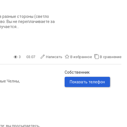
в разные стороны (светло
тво. Вы не переплачиваете за
учается...
3
03.07
Написать
В избранное
В сравнение
Собственник
ные Челны
,
Показать телефон
те: вы просыпаетесь,