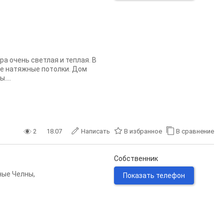
а очень светлая и теплая. В
ые натяжные потолки. Дом
....
2
18.07
Написать
В избранное
В сравнение
Собственник
ные Челны
,
Показать телефон