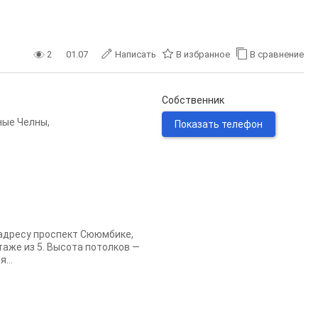
2
01.07
Написать
В избранное
В сравнение
Собственник
ные Челны
,
Показать телефон
адресу проспект Сююмбике,
таже из 5. Высота потолков —
...