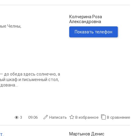
Колчерина Роза
Александровна
ные Челны
,
Показать телефон
— до обеда здесь солнечно, а
ный шкаф и письменный стол,
дована...
3
09.06
Написать
В избранное
В сравнение
т.
Мартынов Денис