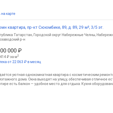
 на карте
омн квартира, пр-кт Сююмбике, 89, д. 89, 29 м², 3/5 эт.
публика Татарстан
,
Городской округ Набережные Челны
,
Набереж
озаводский р-н
000 000 ₽
2
414 ₽ за м
тека от 22 063 ₽ в месяц
даётся уютная однокомнатная квартира с косметическим ремонт
иэтажного дома. Окна выходят на улицу, обеспечивая отличное е
ртире есть балкон — удобное место для отдыха. Кухня оборудована