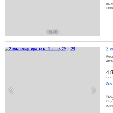
вых
Ника
1
из 10
2-к
Рес
Авт
4 
111 
Ипо
Про
кт.
жил