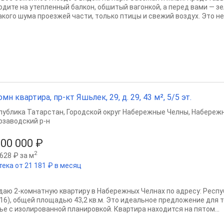
одите на утепленный балкон, обшитый вагонкой, а перед вами — зе
кого шума проезжей части, только птицы и свежий воздух. Это не м
омн квартира, пр-кт Яшьлек, 29, д. 29, 43 м², 5/5 эт.
публика Татарстан
,
Городской округ Набережные Челны
,
Набереж
озаводский р-н
800 000 ₽
2
628 ₽ за м
тека от 21 181 ₽ в месяц
даю 2-комнатную квартиру в Набережных Челнах по адресу: Респу
,/16), общей площадью 43,2 кв.м. Это идеальное предложение для 
ье с изолированной планировкой. Квартира находится на пятом...