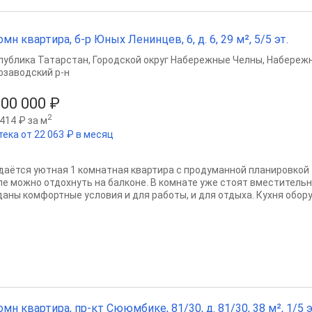
омн квартира, б-р Юных Ленинцев, 6, д. 6, 29 м², 5/5 эт.
публика Татарстан
,
Городской округ Набережные Челны
,
Набереж
озаводский р-н
000 000 ₽
2
414 ₽ за м
тека от 22 063 ₽ в месяц
даётся уютная 1 комнатная квартира с продуманной планировкой 
ле можно отдохнуть на балконе. В комнате уже стоят вместитель
даны комфортные условия и для работы, и для отдыха. Кухня обору
омн квартира, пр-кт Сююмбике, 81/30, д. 81/30, 38 м², 1/5 э