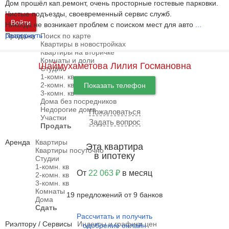
Дом прошёл кап.ремонт, очень просторные гостевые парковки.
Чистые подъезды, своевременный сервис служб.
Войти
Никогда не возникает проблем с поиском мест для авто
...
развернуть
Продажа
Поиск по карте
Квартиры в новостройках
Квартиры на вторичке
Комнаты и доли
Шаймухаметова Лилия Госмановна
Студии
1-комн. кв
2-комн. кв
Показать телефон
3-комн. кв
Дома без посредников
Недорогие дома
Пожаловаться
Участки
Задать вопрос
Продать
Аренда
Квартиры
Эта квартира
Квартиры посуточно
в ипотеку
Студии
1-комн. кв
От
22 063 ₽
в месяц
2-комн. кв
3-комн. кв
Комнаты
19 предложений от 9 банков
Дома
Сдать
Рассчитать и получить
Риэлтору / Сервисы
Индексы и графики цен
одобрение онлайн