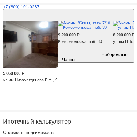
+7 (800) 101-0237
Похожие предложения
9 200 000
Р
8 200 000
Р
Комсомольская наб, 30
ул им П.Толь
Набережные
Челны
5 050 000
Р
ул им Низаметдинова Р.М., 9
Ипотечный калькулятор
Стоимость недвижимости