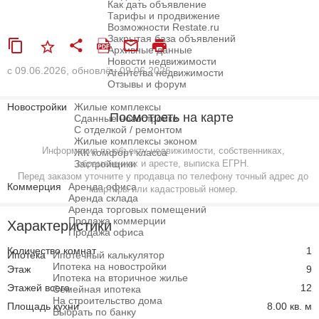
Как дать объявление
Тарифы и продвижение
Возможности Restate.ru
Закрытая база объявлений
Архивные данные
Новости недвижимости
с 09.06.2026, обновлён 09.06.2026
Агентства недвижимости
Отзывы и форум
Новостройки
Жилые комплексы
Посмотреть на карте
Сданные новостройки
С отделкой / ремонтом
Жилые комплексы эконом
Информация по объекту недвижимости, собственниках,
ЖК комфорт класса
Застройщики
обременениях и аресте, выписка ЕГРН.
Перед заказом уточните у продавца по телефону точный адрес до
Коммерция
Аренда офиса
квартиры или кадастровый номер.
Аренда склада
Аренда торговых помещений
Продажа коммерции
Характеристики
Продажа офиса
Количество комнат
1
Ипотека
Ипотечный калькулятор
Ипотека на новостройки
Этаж
9
Ипотека на вторичное жилье
Этажей всего
12
Семейная ипотека
На строительство дома
Площадь кухни
8.00 кв. м
Выбрать по банку