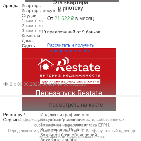
Эта квартира
Аренда
Квартиры
в ипотеку
Квартиры посуточно
Студии
От
21 622 ₽
в месяц
1-комн. кв
2-комн. кв
3-комн. кв
19 предложений от 9 банков
Комнаты
Дома
Рассчитать и получить
Сдать
одобрение онлайн
2
с 06.06.2026, обновлён 06.06.2026
Посмотреть на карте
Риэлтору /
Индексы и графики цен
Сервисы
Информация по объекту недвижимости, собственниках,
Как дать объявление
Тарифы и продвижение
обременениях и аресте, выписка ЕГРН.
Возможности Restate.ru
Перед заказом уточните у продавца по телефону точный адрес до
Закрытая база объявлений
квартиры или кадастровый номер.
Архивные данные