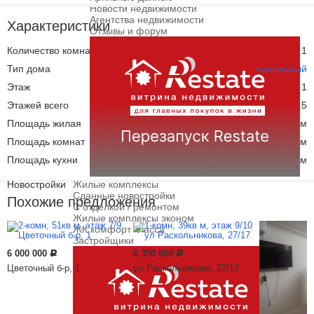
Новости недвижимости
Агентства недвижимости
Характеристики
Отзывы и форум
Количество комнат
1
Тип дома
панельный
Этаж
1
Этажей всего
5
Площадь жилая
15.30 кв. м
Площадь комнат
15.30 кв. м
Площадь кухни
6.00 кв. м
Новостройки
Жилые комплексы
Сданные новостройки
Похожие предложения
С отделкой / ремонтом
Жилые комплексы эконом
ЖК комфорт класса
Застройщики
6 000 000
6 350 000
Р
Р
Цветочный б-р, 1
ул Раскольникова, 27/17