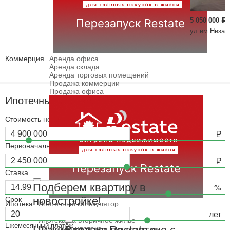
5 050 000
Р
ул им Низам
Коммерция
Аренда офиса
Аренда склада
Аренда торговых помещений
Продажа коммерции
Продажа офиса
Ипотечный калькулятор
Стоимость недвижимости
Первоначальный взнос
Ставка
Подберем квартиру в
новостройке!
Срок
Ипотека
Ипотечный калькулятор
Ипотека на новостройки
Ипотека на вторичное жилье
Ежемесячный платёж
Семейная ипотека