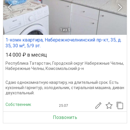
1
из 5
1-комн квартира, Набережночелнинский пр-кт, 35, д.
35, 30 м², 5/9 эт.
14 000 ₽ в месяц
Республика Татарстан
,
Городской округ Набережные Челны
,
Набережные Челны
,
Комсомольский р-н
Сдаю однокомнатную квартиру, на длительный срок. Есть
кухонный гарнитур, холодильник, стиральная машина, диван
двухспальный.
Собственник
25.07
Позвонить