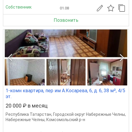
Собственник
01.08
Позвонить
1
из 5
1-комн квартира, пер им А.Косарева, 6, д. 6, 38 м², 4/5
эт.
20 000 ₽ в месяц
Республика Татарстан
,
Городской округ Набережные Челны
,
Набережные Челны
,
Комсомольский р-н