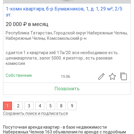
1-комн квартира, б-р Бумажников, 1, д. 1, 29 м², 2/5
эт.
20 000 ₽ в месяц
Республика Татарстан
,
Городской округ Набережные Челны
,
Набережные Челны
,
Комсомольский р-н
сдаётся 1 х квартира зяб 17а/20. все необходимое есть .
ценакварплата , залог 5000. я риэлтор , есть разовая
комиссия
Собственник
15.06
Позвонить
1
2
3
4
5
8
9
Сохранить поиск и подписаться
Посуточная аренда квартир - в базе недвижимости
Набережных Челнов 163 объявления по аренде с подробным