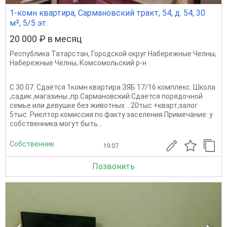
1-комн квартира, Сармановский тракт, 54, д. 54, 30
м², 5/5 эт.
20 000 ₽ в месяц
Республика Татарстан
,
Городской округ Набережные Челны
,
Набережные Челны
,
Комсомольский р-н
С 30.07. Сдаётся 1комн квартира ЗЯБ 17/16 комплекс. Школа
,садик ,магазины ,пр.Сармановский.Сдается порядочной
семье или девушке без животных .. 20тыс +кварт,залог
5тыс. Риелтор комиссия по факту заселения.Примечание: у
собственника могут быть...
Собственник
19.07
Позвонить