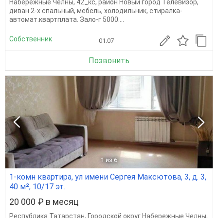
Набережные Челны, 42_кс, район Новый город Телевизор,
диван 2-х спальный, мебель, холодильник, стиралка-
автомат.квартплата. Зало-г 5000....
Собственник
01.07
Позвонить
1
из 6
1-комн квартира, ул имени Сергея Максютова, 3, д. 3,
40 м², 10/17 эт.
20 000 ₽ в месяц
Республика Татарстан
,
Городской округ Набережные Челны
,