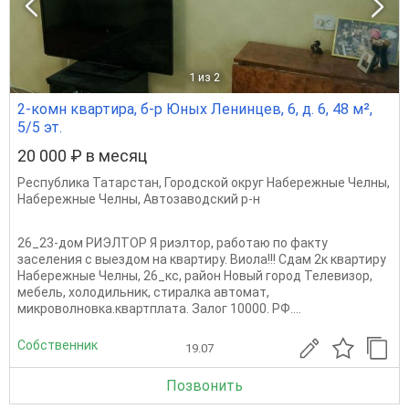
1
из 2
2-комн квартира, б-р Юных Ленинцев, 6, д. 6, 48 м²,
5/5 эт.
20 000 ₽ в месяц
Республика Татарстан
,
Городской округ Набережные Челны
,
Набережные Челны
,
Автозаводский р-н
26_23-дом РИЭЛТОР Я риэлтор, работаю по факту
заселения с выездом на квартиру. Виола!!! Сдам 2к квартиру
Набережные Челны, 26_кс, район Новый город Телевизор,
мебель, холодильник, стиралка автомат,
микроволновка.квартплата. Залог 10000. РФ....
Собственник
19.07
Позвонить