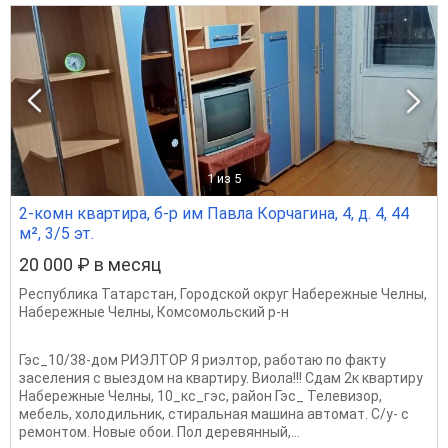
1
из 5
2-комн квартира, б-р им Павла Корчагина, 4, д. 4, 44
м², 3/5 эт.
20 000 ₽ в месяц
Республика Татарстан
,
Городской округ Набережные Челны
,
Набережные Челны
,
Комсомольский р-н
Гэс_10/38-дом РИЭЛТОР Я риэлтор, работаю по факту
заселения с выездом на квартиру. Виола!!! Сдам 2к квартиру
Набережные Челны, 10_кс_гэс, район Гэс_ Телевизор,
мебель, холодильник, стиральная машина автомат. С/у- с
ремонтом. Новые обои. Пол деревянный,...