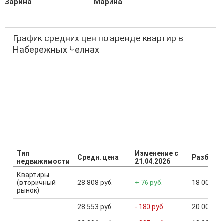
Зарина
Марина
График средних цен по аренде квартир в
Набережных Челнах
Тип
Изменение с
Средн. цена
Разброс
недвижимости
21.04.2026
Квартиры
(вторичный
28 808 руб.
+ 76 руб.
18 000 ..
рынок)
28 553 руб.
- 180 руб.
20 000 ..