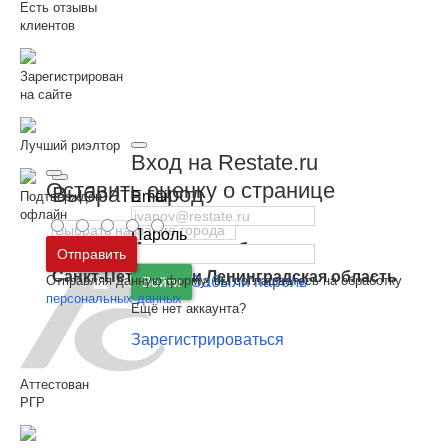
Есть отзывы
клиентов
Зарегистрирован
на сайте
Лучший риэлтор
Вход на Restate.ru
Оставить оценку о странице
Выбрать город
Email
Подтверждён
офлайн
Пароль
Москва
и
Московская область
Отправить
Санкт-Петербург
и
Ленинградская область
Отправляя данную форму, вы соглашаетесь на обработку
Забыли пароль
Войти
персональных данных
Ещё нет аккаунта?
Зарегистрироваться
Аттестован
РГР