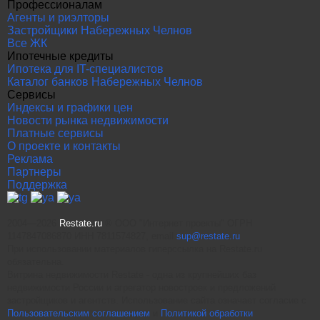
Профессионалам
Агенты и риэлторы
Застройщики Набережных Челнов
Все ЖК
Ипотечные кредиты
Ипотека для IT-специалистов
Каталог банков Набережных Челнов
Сервисы
Индексы и графики цен
Новости рынка недвижимости
Платные сервисы
О проекте и контакты
Реклама
Партнеры
Поддержка
2004—2026
Restate.ru
® ООО "Интернет проекты" ОГРН
1147847086870 ИНН 7811574827, email
sup@restate.ru
При использовании материалов гиперссылка на Restate.ru
обязательна.
Витрина недвижимости Restate - одна из крупнейших баз
недвижимости России и агрегатор новостроек и предложений
застройщиков и агентств. Использование сайта означает согласие с
Пользовательским соглашением
и
Политикой обработки