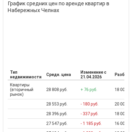
График средних цен по аренде квартир в
Набережных Челнах
Тип
Изменение с
Средн. цена
Разброс
недвижимости
21.04.2026
Квартиры
(вторичный
28 808 руб.
+ 76 руб.
18 000 ..
рынок)
28 553 руб.
- 180 руб.
20 000 ..
28 396 руб.
- 337 руб.
18 000 ..
27 547 руб.
- 1 185 руб.
16 000 ..