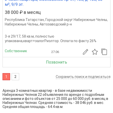
м², 9/9 эт.
38 000 ₽ в месяц
Республика Татарстан
,
Городской округ Набережные Челны
,
Набережные Челны
,
Автозаводский р-н
3-я 29/17, 58 кв.м, полностью
упакована,кварт+залогРиэлтор. Оплата по факту 26%
Собственник
27.06
Позвонить
1
2
Сохранить поиск и подписаться
Аренда 3-комнатных квартир - в базе недвижимости
Набережных Челнов 22 объявления по аренде с подробным
описанием и фото объектов от
25 000
до
60 000
руб. в месяц в
Набережных Челнах. Средняя стоимость - 38 046 руб. в мес.
Средняя общая площадь - 64.4 кв.м.