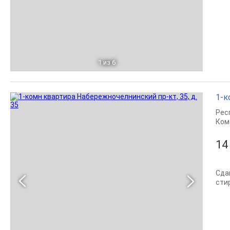
1
из 6
1-к
Рес
Ком
14
Сда
сти