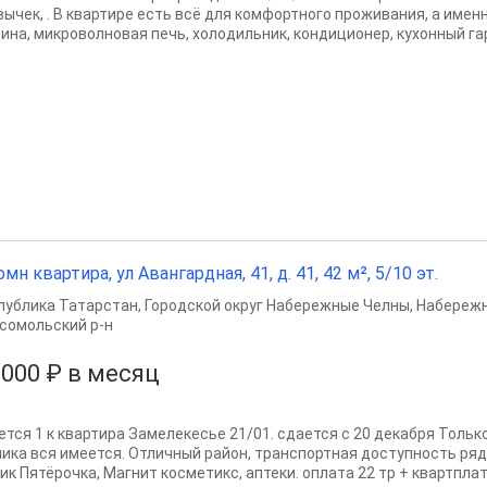
вычек, . В квартире есть всё для комфортного проживания, а имен
ина, микроволновая печь, холодильник, кондиционер, кухонный гарн
омн квартира, ул Авангардная, 41, д. 41, 42 м², 5/10 эт.
публика Татарстан
,
Городской округ Набережные Челны
,
Набереж
сомольский р-н
 000 ₽ в месяц
ется 1 к квартира Замелекесье 21/01. сдается с 20 декабря Тольк
ника вся имеется. Отличный район, транспортная доступность ря
к Пятёрочка, Магнит косметикс, аптеки. оплата 22 тр + квартплата,