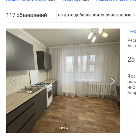
117
объявлений
по дате добавления: сначала новые
1-к
Рес
Авт
25
Я с
пор
инф
Квар
1
из 4