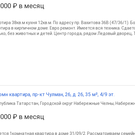
 000 ₽ в месяц
тира 38кв.м кухня 12кв.м. По адресу пр. Вахитова 36В (47/36/1). 
ртира в кирпичном доме. Евро ремонт. Имеется вся техника. Сдает
ько, без животных и детей. Центр города, рядом Ледовый дворец, Т
омн квартира, пр-кт Чулман, 26, д. 26, 35 м², 4/9 эт.
публика Татарстан
,
Городской округ Набережные Челны
,
Набереж
 000 ₽ в месяц
ется 1комнатная кваpтиpа в доме 31/09/2. Рассматриваем семей