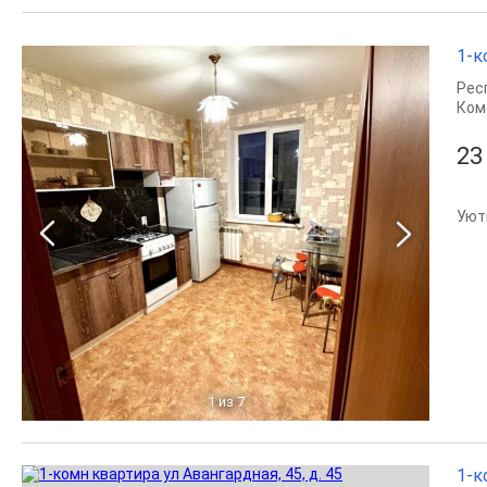
1-к
Рес
Ком
23
Уют
1
из 7
1-к