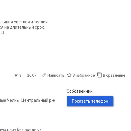
Большая светлая и теплая
ся на длительный срок,
Ц...
3
26.07
Написать
В избранное
В сравнение
Собственник
ные Челны
,
Центральный р-н
Показать телефон
ную пару без вредных