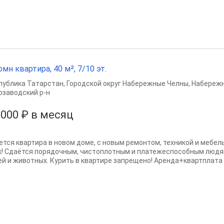
омн квартира, 40 м², 7/10 эт.
публика Татарстан
,
Городской округ Набережные Челны
,
Набереж
озаводский р-н
 000 ₽ в месяц
ется квартира в новом доме, с новым ремонтом, техникой и мебел
к! Сдаётся порядочным, чистоплотным и платежеспособным людям
ей и животных. Курить в квартире запрещено! Аренда+квартплата 