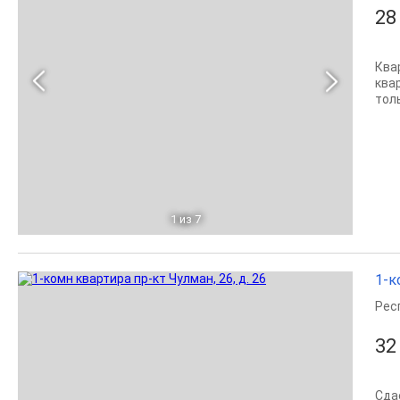
28
Квар
ква
тол
1
из 7
1-к
Рес
32
Сда