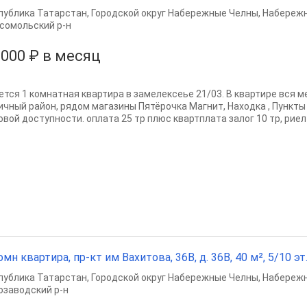
публика Татарстан
,
Городской округ Набережные Челны
,
Набереж
сомольский р-н
 000 ₽ в месяц
ется 1 комнатная квартира в замелексеье 21/03. В квартире вся м
ичный район, рядом магазины Пятёрочка Магнит, Находка , Пункты
вой доступности. оплата 25 тр плюс квартплата залог 10 тр, риелт
омн квартира, пр-кт им Вахитова, 36В, д. 36В, 40 м², 5/10 эт
публика Татарстан
,
Городской округ Набережные Челны
,
Набереж
озаводский р-н