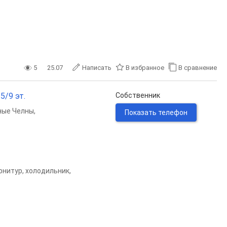
5
25.07
Написать
В избранное
В сравнение
5/9 эт.
Собственник
ные Челны
,
Показать телефон
рнитур, холодильник,