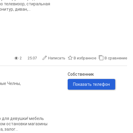
но телевизор, стиральная
итур, диван,...
2
25.07
Написать
В избранное
В сравнение
Собственник
ные Челны
,
Показать телефон
о для девушки! мебель
дом остановки магазины
 залог...