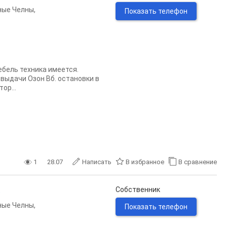
ные Челны
,
Показать телефон
ебель техника имеется.
 выдачи Озон Вб. остановки в
ор...
1
28.07
Написать
В избранное
В сравнение
.
Собственник
ные Челны
,
Показать телефон