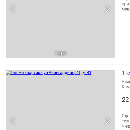
при
маш
1
из 6
1-к
Рес
Ком
22
Сда
тех
Чижи