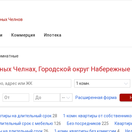
ных Челнов
и
Коммерция
Ипотека
комнатные
ных Челнах, Городской округ Набережные
1 комн.
--
Расширенная форма
артиры на длительный срок
28
1-комн. квартиры от собственник
длительный срок с мебелью
126
Без посредников
225
Квартир
ы на длительный срок
26
1-комн. квартиры без комиссии
4
Не