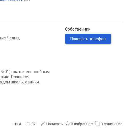
Собственник
ные Челны
,
Показать телефон
(65/01) платежеспособным,
лько. Развитая
рядом школы, садики.
4
31.07
Написать
В избранное
В сравнение