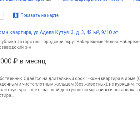
Показать на карте
омн квартира, ул Аделя Кутуя, 3, д. 3, 42 м², 9/10 эт.
публика Татарстан
,
Городской округ Набережные Челны
,
Набереж
озаводский р-н
 000 ₽ в месяц
обственник. Сдаётся на длительный срок 1-комн квартира в доме 
ядочным и чистоплотным жильцам (без животных), не курящим, то
раструктура - все в шаговой доступности магазины и остановка, 
тира...