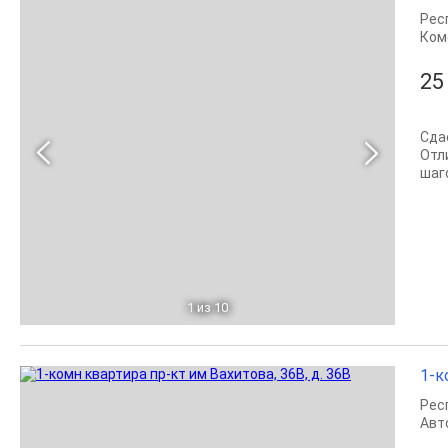
Рес
Ком
25
Сда
Отл
шаго
1
из 10
1-к
Рес
Авт