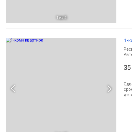
1
из 5
1-к
Рес
Авт
35
Сда
сро
дет