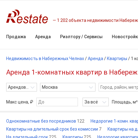
1 202 объекта недвижимости Набереж
Продажа
Аренда
Риэлтору / Сервисы
Новостройк
Недвижимость в Набережных Челнах
/
Аренда
/
Квартиры
/
1 
Аренда 1-комнатных квартир в Набереж
Арендовать
Москва
Макс цена, ₽
За всё
Площадь,
м²
Однокомнатные без посредников
122
Недорогие 1-комн. кв
Квартиры на длительный срок без комиссии
7
Квартиры на 
На длительный срок
225
Квартиры
225
Недорогие квартир