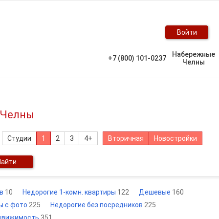
Войти
Набережные
+7 (800) 101-0237
Челны
 Челны
Студии
1
2
3
4+
Вторичная
Новостройки
Найти
ов
10
Недорогие 1-комн. квартиры
122
Дешевые
160
ы с фото
225
Недорогие без посредников
225
движимость
351