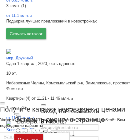
от 8.83 млн.
a
3 комн. (1):
от 11.1 млн.
a
Подборка лучших предложений в новостройках
Скачать каталог
мкр. Дружный
Сдан 1 квартал, 2020, есть сданные
10 эт.
Набережные Челны, Комсомольский р-н, Замелекесье, проспект
Фоменко
Квартиры (4) от
11.21 - 11.46 млн.
a
Получите каталог новостроек с ценами
3 комн. (4):
Вход на Restate.ru
от 11.21 млн.
a
Оставить оценку о странице
Выбрать город
Укажите Ваш номер телефона и Restate бесплатно подберёт Вам
Email
подходящие варианты
Sunrise City (Санрайс Сити)
Пароль
Сдан 1 квартал, 2021, есть сданные
Москва
и
Московская область
Отправить