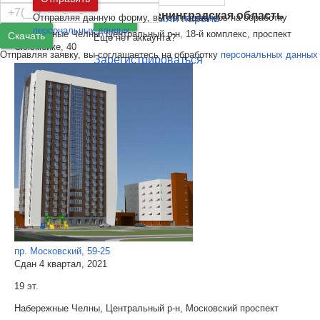
24 эт.
Санкт-Петербург
и
Ленинградская область
Отправляя данную форму, вы соглашаетесь на обработку
Забыли пароль
Войти
персональных данных
Набережные Челны, Центральный р-н, 18-й комплекс, проспект
Скачать
Ещё нет аккаунта?
Сююмбике, 40
Отправляя заявку, вы соглашаетесь на обработку
персональных данных
Зарегистрироваться
пр. Московский, 59-25
Сдан 4 квартал, 2021
19 эт.
Набережные Челны, Центральный р-н, Московский проспект